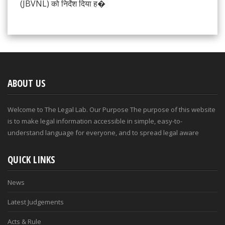
(JBVNL) को निर्देश दिया ह�
ABOUT US
Welcome to The Legal Lab. Our Purpose The purpose of this website
is to make legal information accessible in simple, easy-to-
understand language for everyone, and to spread legal aware
QUICK LINKS
News
Latest Judgements
Acts & Rule