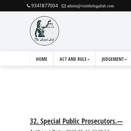
9341877004
admin@visitthelegallab.com
HOME
ACT AND RULE
JUDGEMENT
32. Special Public Prosecutors.—