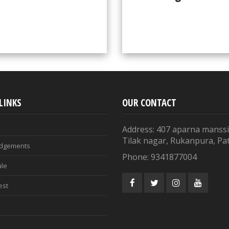
LINKS
OUR CONTACT
Address: 407 aparna manssi
Tilak nagar, Rukanpura, Pa
udgements
Phone: 9341877004
ule
est