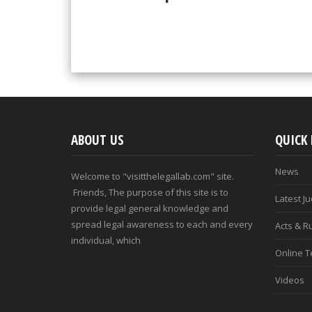
ABOUT US
QUICK 
News
Welcome to "visitthelegallab.com" site.
Friends, The purpose of this site is to
Latest J
provide legal general knowledge and
spread legal awareness to each and every
Acts & R
individual, which
Online T
Videos