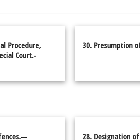
nal Procedure,
30. Presumption of
cial Court.-
ffences.—
28. Designation of 