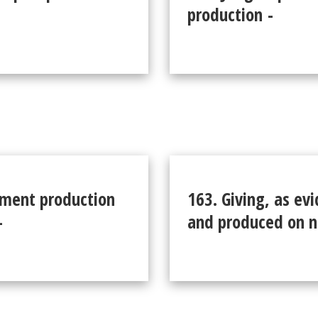
production -
ument production
163. Giving, as ev
-
and produced on 