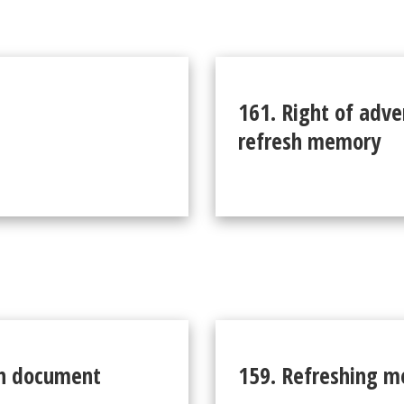
161. Right of adve
refresh memory
in document
159. Refreshing 