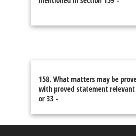
mentioned in section 159 -
158. What matters may be prove
with proved statement relevant
or 33 -