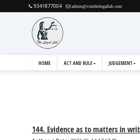
9341877004
admin@visitthelegallab.com
HOME
ACT AND RULE
JUDGEMENT
144. Evidence as to matters in wri