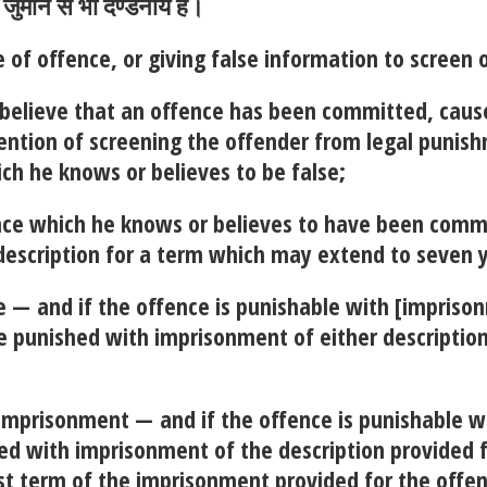
जुर्माने से भी दण्डनीय है।
 of offence, or giving false information to screen
believe that an offence has been committed, caus
tention of screening the offender from legal punish
ch he knows or believes to be false;
fence which he knows or believes to have been comm
scription for a term which may extend to seven yea
fe —
and if the offence is punishable with [imprison
e punished with imprisonment of either descriptio
' imprisonment —
and if the offence is punishable 
hed with imprisonment of the description provided 
t term of the imprisonment provided for the offenc