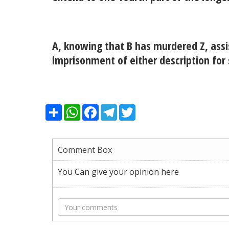
A, knowing that B has murdered Z, assis
imprisonment of either description for 
Share
WhatsApp
Facebook
Telegram
Twitter
Comment Box
You Can give your opinion here