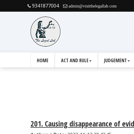
9341877004
admin@visitthelegallab.com
HOME
ACT AND RULE
JUDGEMENT
201. Causing disappearance of evid