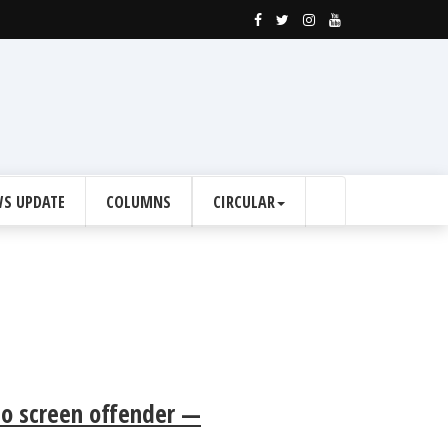
S UPDATE
COLUMNS
CIRCULAR
to screen offender —