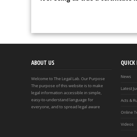
ABOUT US
QUICK 
News
Welcome to The Legal Lab. Our Purpose
The purpose of this website is to make
Latest J
legal information accessible in simple,
easy-to-understand language for
Acts & R
everyone, and to spread legal aware
Online T
Videos