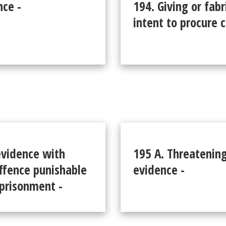
nce -
194. Giving or fab
intent to procure c
 evidence with
195 A. Threatening
offence punishable
evidence -
mprisonment -