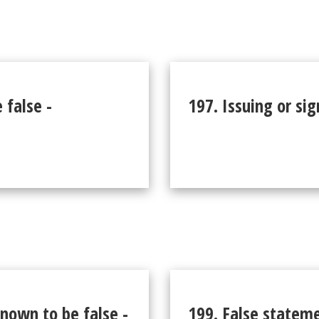
 false -
197. Issuing or sig
known to be false -
199. False stateme