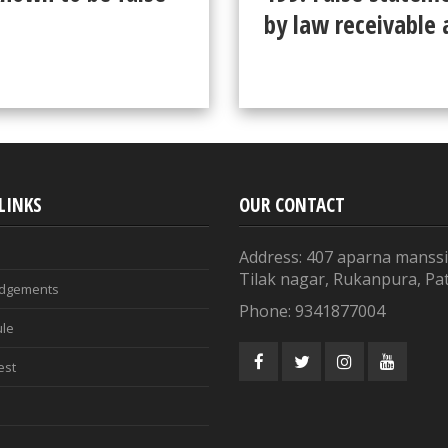
by law receivable 
LINKS
OUR CONTACT
Address: 407 aparna manssi
Tilak nagar, Rukanpura, Pa
udgements
Phone: 9341877004
ule
est