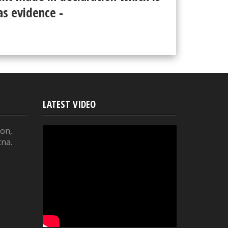
as evidence -
LATEST VIDEO
on,
tna.