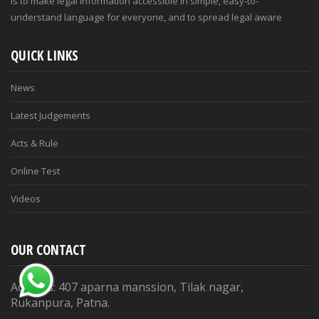
is to make legal information accessible in simple, easy-to-
understand language for everyone, and to spread legal aware
QUICK LINKS
News
Latest Judgements
Acts & Rule
Online Test
Videos
OUR CONTACT
Address: 407 aparna manssion, Tilak nagar,
Rukanpura, Patna.